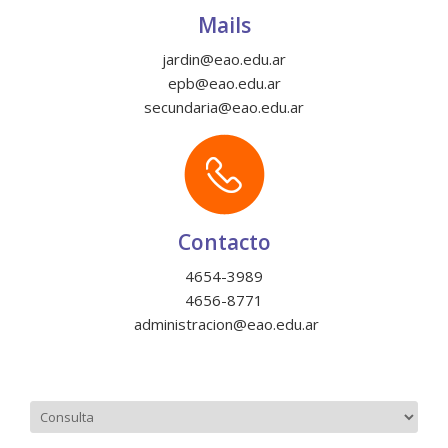
Mails
jardin@eao.edu.ar
epb@eao.edu.ar
secundaria@eao.edu.ar
Contacto
4654-3989
4656-8771
administracion@eao.edu.ar